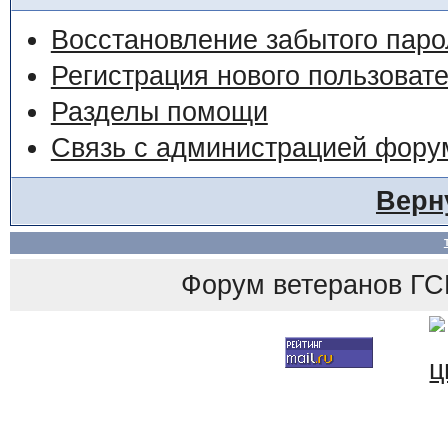
Восстановление забытого паро
Регистрация нового пользоват
Разделы помощи
Связь с администрацией фору
Верн
Форум ветеранов
ГС