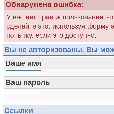
Обнаружена ошибка:
У вас нет прав использования эт
сделайте это, используя форму а
попытку, если это доступно.
Вы не авторизованы. Вы мож
Ваше имя
Ваш пароль
Ссылки