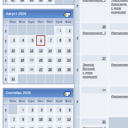
Именинников: 3
Трапезнико
Александр,
»
с днем
рождения!
Август 2026
Пон
Вто
Сре
Чет
Пят
Суб
Вос
10
»
1
2
Именинников: 3
Имениннико
»
3
4
5
7
8
9
»
6
»
10
11
12
13
14
15
16
17
»
17
18
19
20
21
22
23
Эминов
Имениннико
Виталий,
»
24
25
26
27
28
29
30
»
с днем
рождения!
»
31
24
Сентябрь 2026
Имениннико
Пон
Вто
Сре
Чет
Пят
Суб
Вос
»
»
1
2
3
4
5
6
»
7
8
9
10
11
12
13
31