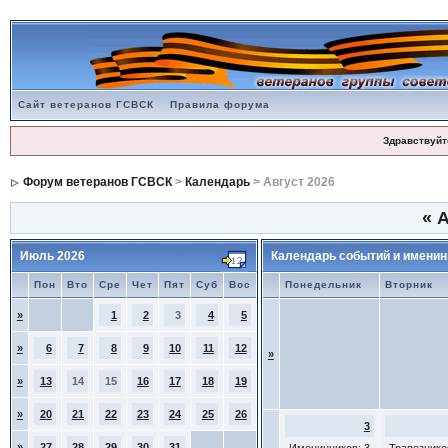
Сайт ветеранов ГСВСК
Правила форума
Здравствуйт
Форум ветеранов ГСВСК
>
Календарь
> Август 2026
«
А
Июль 2026
Календарь событий и именин
Пон
Вто
Сре
Чет
Пят
Суб
Вос
Понедельник
Вторник
»
1
2
3
4
5
»
6
7
8
9
10
11
12
»
»
13
14
15
16
17
18
19
»
20
21
22
23
24
25
26
3
»
27
28
29
30
31