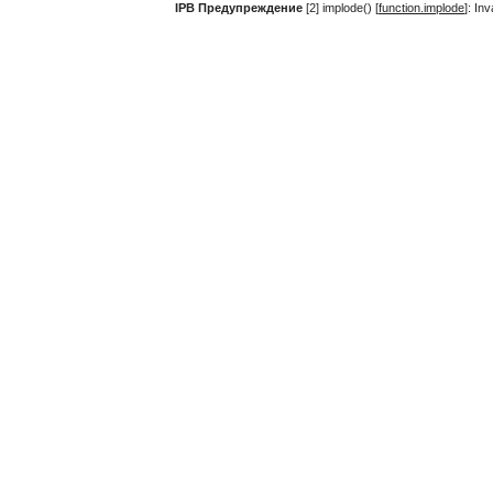
IPB Предупреждение
[2] implode() [
function.implode
]: In