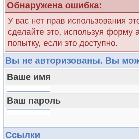
Обнаружена ошибка:
У вас нет прав использования эт
сделайте это, используя форму а
попытку, если это доступно.
Вы не авторизованы. Вы мож
Ваше имя
Ваш пароль
Ссылки