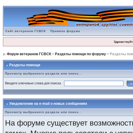
Сайт ветеранов ГСВСК
Правила форума
Здравствуйт
Форум ветеранов ГСВСК
>
Разделы помощи по форуму
> Разделы по
Разделы помощи
Просмотр выбранного раздела или поиск...
Введите ключевые слова для поиска
Уведомление на e-mail о новых сообщениях
Просмотр выбранного раздела или поиск...
На форуме существует возможность