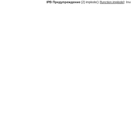
IPB Предупреждение
[2] implode() [
function.implode
]: In