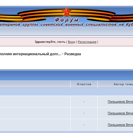
Здравствуйте, гость
(
Вход
|
Регистрация
)
олняя интернациональный долг...
>
Разведка
Ответов
Автор тем
-
Пильщиков Вяч
-
Пильщиков Вяч
-
Пильщиков Вяч