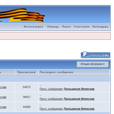
Фотогалерея
Помощь
Поиск
Участники
Календарь
Опции форума
ы
Просмотров
Последнее сообщение
--
еслав
54572
Посл. сообщение:
Пильщиков Вячеслав
--
еслав
30917
Посл. сообщение:
Пильщиков Вячеслав
--
еслав
44305
Посл. сообщение:
Пильщиков Вячеслав