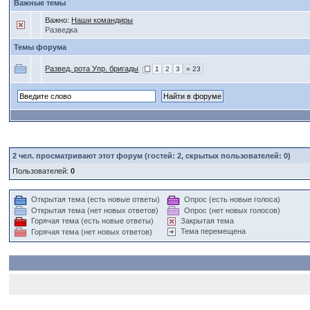
Важные темы
Важно:
Наши командиры
Разведка
Темы форума
Развед. рота Упр. бригады
1
2
3
» 23
2
чел. просматривают этот форум (гостей: 2, скрытых пользователей: 0)
Пользователей:
0
Открытая тема (есть новые ответы)
Опрос (есть новые голоса)
Открытая тема (нет новых ответов)
Опрос (нет новых голосов)
Горячая тема (есть новые ответы)
Закрытая тема
Тема перемещена
Горячая тема (нет новых ответов)