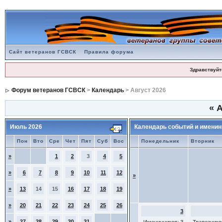
Сайт ветеранов ГСВСК
Правила форума
Здравствуйт
Форум ветеранов ГСВСК
>
Календарь
> Август 2026
«
А
Июль 2026
Календарь событий и именин
Пон
Вто
Сре
Чет
Пят
Суб
Вос
Понедельник
Вторник
»
1
2
3
4
5
»
6
7
8
9
10
11
12
»
»
13
14
15
16
17
18
19
»
20
21
22
23
24
25
26
3
»
27
28
29
30
31