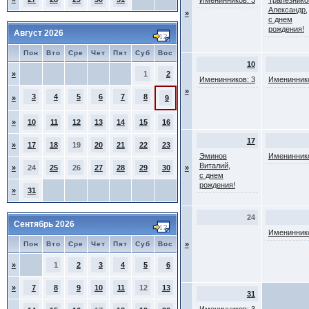
Именинников: 3
Трапезнико
Александр,
»
с днем
рождения!
Август 2026
Пон
Вто
Сре
Чет
Пят
Суб
Вос
10
»
1
2
Именинников: 3
Имениннико
»
3
4
5
6
7
8
»
9
»
10
11
12
13
14
15
16
17
»
17
18
19
20
21
22
23
Эминов
Имениннико
Виталий,
»
24
25
26
27
28
29
30
»
с днем
рождения!
»
31
24
Сентябрь 2026
Имениннико
Пон
Вто
Сре
Чет
Пят
Суб
Вос
»
»
1
2
3
4
5
6
»
7
8
9
10
11
12
13
31