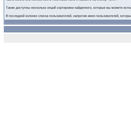
Также доступны несколько опций сортировки найденного, которые вы можете испол
В последней колонке списка пользователей, напротив имен пользователей, котор