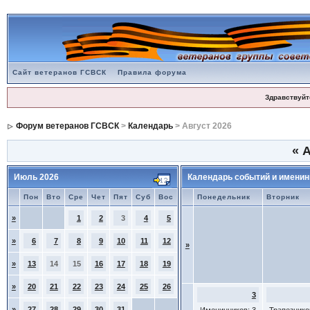
Сайт ветеранов ГСВСК
Правила форума
Здравствуйт
Форум ветеранов ГСВСК
>
Календарь
> Август 2026
«
А
Июль 2026
Календарь событий и именин
Пон
Вто
Сре
Чет
Пят
Суб
Вос
Понедельник
Вторник
»
1
2
3
4
5
»
6
7
8
9
10
11
12
»
»
13
14
15
16
17
18
19
»
20
21
22
23
24
25
26
3
»
27
28
29
30
31