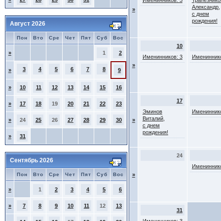
Именинников: 3
Трапезнико
Александр,
»
с днем
рождения!
Август 2026
Пон
Вто
Сре
Чет
Пят
Суб
Вос
10
»
1
2
Именинников: 3
Имениннико
»
3
4
5
6
7
8
»
9
»
10
11
12
13
14
15
16
17
»
17
18
19
20
21
22
23
Эминов
Имениннико
Виталий,
»
24
25
26
27
28
29
30
»
с днем
рождения!
»
31
24
Сентябрь 2026
Имениннико
Пон
Вто
Сре
Чет
Пят
Суб
Вос
»
»
1
2
3
4
5
6
»
7
8
9
10
11
12
13
31