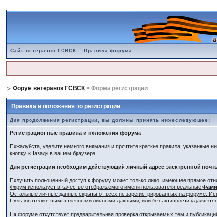
Сайт ветеранов ГСВСК
Правила форума
Форум ветеранов ГСВСК
> Форма регистрации
Правила и положения по регистрации
Для продолжения регистрации, вы должны принять нижеследующее:
Регистрационные правила и положения форума
Пожалуйста, уделите немного внимания и прочтите краткие правила, указанные ни
кнопку «Назад» в вашем браузере.
Для регистрации необходим действующий личный адрес электронной почты.
Получить полноценный доступ к форуму может только лицо, имеющее прямое отн
Форум использует в качестве отображаемого имени пользователя реальные
Фам
Остальные личные данные скрыты от всех не зарегистрированных на форуме. Ис
Пользователи с вымышленными личными данными, или без активности удаляются
На форуме отсутствует предварительная проверка открываемых тем и публикаций