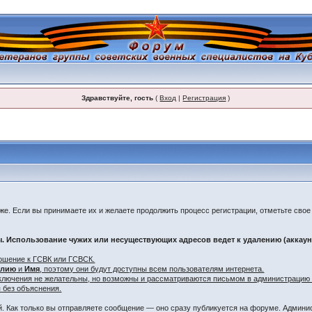
Здравствуйте, гость
(
Вход
|
Регистрация
)
же. Если вы принимаете их и желаете продолжить процесс регистрации, отметьте сво
 Использование чужих или несуществующих адресов ведет к удалению (аккаунт
ошение к ГСВК или ГСВСК.
илию
и
Имя
, поэтому они будут доступны всем пользователям интернета.
ключения не желательны, но возможны и рассматриваются письмом в администрацию 
 без объяснения.
. Как только вы отправляете сообщение — оно сразу публикуется на форуме. Админи