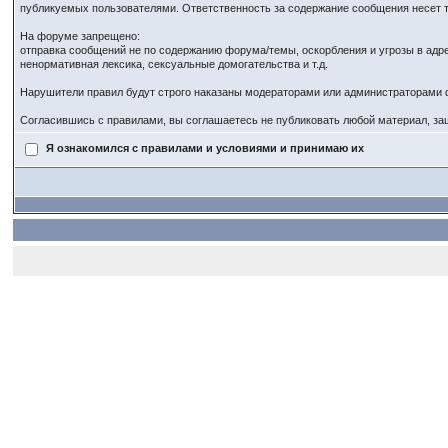
публикуемых пользователями. Ответственность за содержание сообщения несет т
На форуме запрещено:
отправка сообщений не по содержанию форума/темы, оскорбления и угрозы в адр
ненормативная лексика, сексуальные домогательства и т.д.
Нарушители правил будут строго наказаны модераторами или администраторами 
Согласившись с правилами, вы соглашаетесь не публиковать любой материал, за
Я ознакомился с правилами и условиями и принимаю их