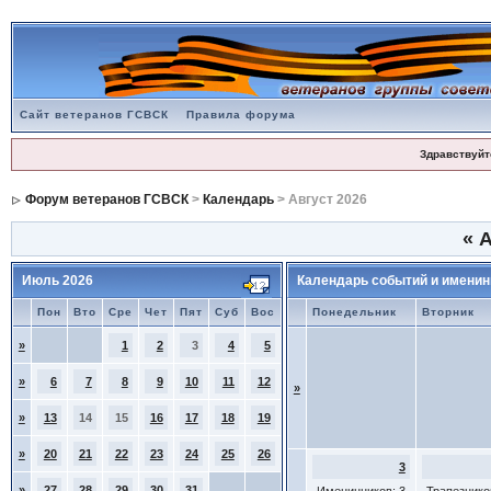
Сайт ветеранов ГСВСК
Правила форума
Здравствуйт
Форум ветеранов ГСВСК
>
Календарь
> Август 2026
«
А
Июль 2026
Календарь событий и именин
Пон
Вто
Сре
Чет
Пят
Суб
Вос
Понедельник
Вторник
»
1
2
3
4
5
»
6
7
8
9
10
11
12
»
»
13
14
15
16
17
18
19
»
20
21
22
23
24
25
26
3
»
27
28
29
30
31