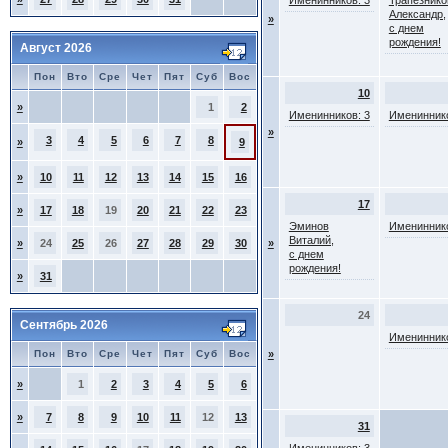
Именинников: 3
Трапезнико
Александр,
»
с днем
рождения!
Август 2026
Пон
Вто
Сре
Чет
Пят
Суб
Вос
10
»
1
2
Именинников: 3
Имениннико
»
3
4
5
6
7
8
»
9
»
10
11
12
13
14
15
16
17
»
17
18
19
20
21
22
23
Эминов
Имениннико
Виталий,
»
24
25
26
27
28
29
30
»
с днем
рождения!
»
31
24
Сентябрь 2026
Имениннико
Пон
Вто
Сре
Чет
Пят
Суб
Вос
»
»
1
2
3
4
5
6
»
7
8
9
10
11
12
13
31