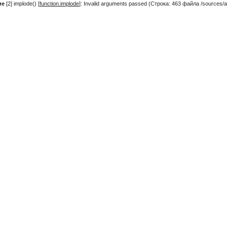
ие
[2] implode() [
function.implode
]: Invalid arguments passed (Строка: 463 файла /sources/ac