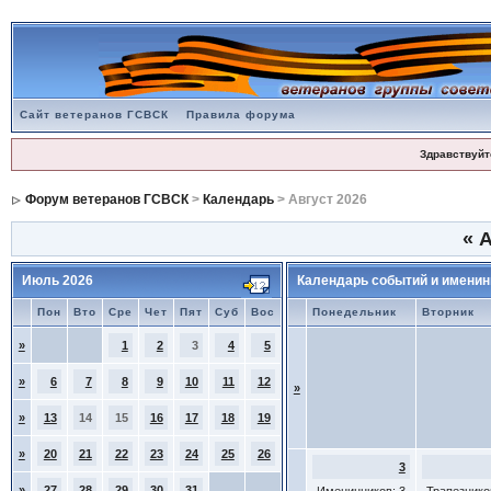
Сайт ветеранов ГСВСК
Правила форума
Здравствуйт
Форум ветеранов ГСВСК
>
Календарь
> Август 2026
«
А
Июль 2026
Календарь событий и именин
Пон
Вто
Сре
Чет
Пят
Суб
Вос
Понедельник
Вторник
»
1
2
3
4
5
»
6
7
8
9
10
11
12
»
»
13
14
15
16
17
18
19
»
20
21
22
23
24
25
26
3
»
27
28
29
30
31