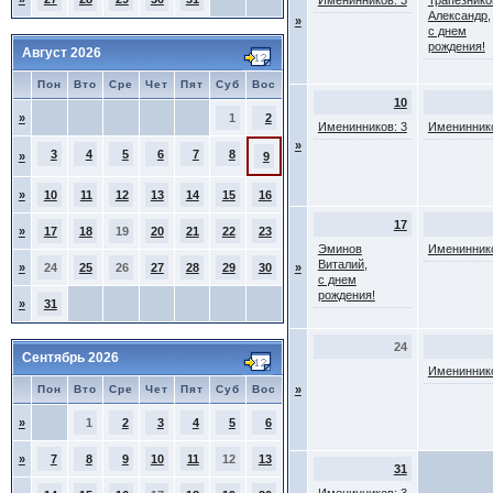
Именинников: 3
Трапезнико
Александр,
»
с днем
рождения!
Август 2026
Пон
Вто
Сре
Чет
Пят
Суб
Вос
10
»
1
2
Именинников: 3
Имениннико
»
3
4
5
6
7
8
»
9
»
10
11
12
13
14
15
16
17
»
17
18
19
20
21
22
23
Эминов
Имениннико
Виталий,
»
24
25
26
27
28
29
30
»
с днем
рождения!
»
31
24
Сентябрь 2026
Имениннико
Пон
Вто
Сре
Чет
Пят
Суб
Вос
»
»
1
2
3
4
5
6
»
7
8
9
10
11
12
13
31